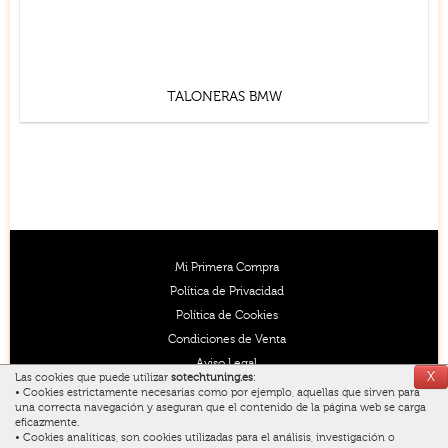
TALONERAS BMW
Mi Primera Compra
Política de Privacidad
Política de Cookies
Condiciones de Venta
Aviso Legal
X
Las cookies que puede utilizar
sotechtuning.es
:
• Cookies estrictamente necesarias como por ejemplo, aquellas que sirven para
Razón social: DANIEL PRIEGO SOLER
una correcta navegación y aseguran que el contenido de la página web se carga
eficazmente.
CIF: 73576064F
• Cookies analíticas, son cookies utilizadas para el análisis, investigación o