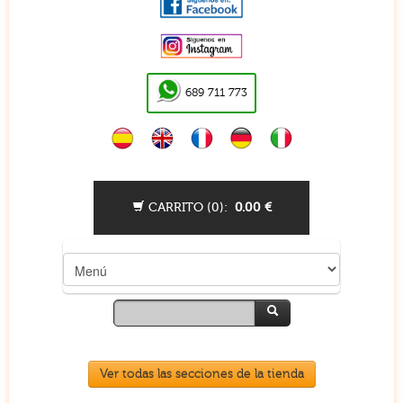
689 711 773
CARRITO (
0
):
0.00
€
Ver todas las secciones de la tienda