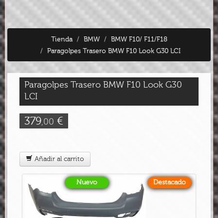
Tienda
BMW
BMW F10/ F11/F18
Paragolpes Trasero BMW F10 Look G30 LCI
Paragolpes Trasero BMW F10 Look G30
LCI
379
€
,00
Añadir al carrito
Nuevo
Destacado