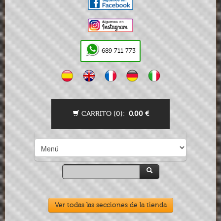
689 711 773
CARRITO (
0
):
0.00
€
Ver todas las secciones de la tienda