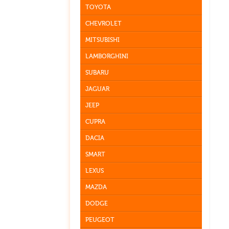
TOYOTA
CHEVROLET
MITSUBISHI
LAMBORGHINI
SUBARU
JAGUAR
JEEP
CUPRA
DACIA
SMART
LEXUS
MAZDA
DODGE
PEUGEOT