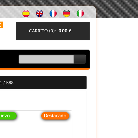
CARRITO (
0
):
0.00
€
1 / E88
uevo
Destacado