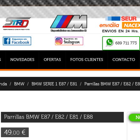
689 711 773
S
NOVEDADES
OFERTAS
FOTOS CLIENTES
CONTACTO
nda
BMW
BMW SERIE 1 E87 / E81
Parrillas BMW E87 / E82 / E8
Parrillas BMW E87 / E82 / E81 / E88
N
49
€
,00