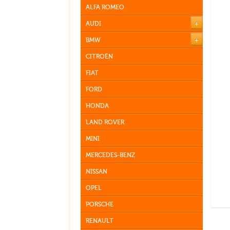
ALFA ROMEO
+
AUDI
+
BMW
CITROËN
FIAT
FORD
HONDA
LAND ROVER
MINI
MERCEDES-BENZ
NISSAN
OPEL
PORSCHE
RENAULT