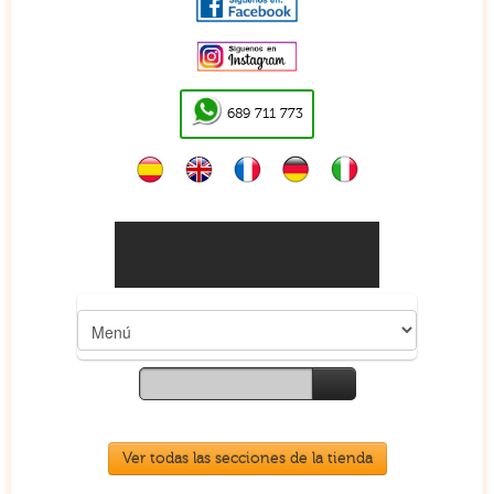
689 711 773
CARRITO (
0
):
0.00
€
Ver todas las secciones de la tienda