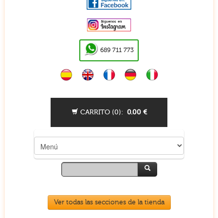
689 711 773
CARRITO (
0
):
0.00
€
Ver todas las secciones de la tienda