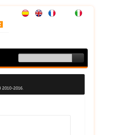
CARRITO (
0
):
0.00
€
 2010-2016.