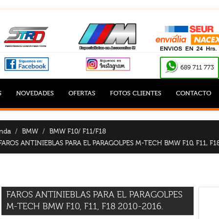
689 711 773
S
NOVEDADES
OFERTAS
FOTOS CLIENTES
CONTACTO
nda
BMW
BMW F10/ F11/F18
FAROS ANTINIEBLAS PARA EL PARAGOLPES M-TECH BMW F10, F11, F18
FAROS ANTINIEBLAS PARA EL PARAGOLPES
M-TECH BMW F10, F11, F18 2010-2016.