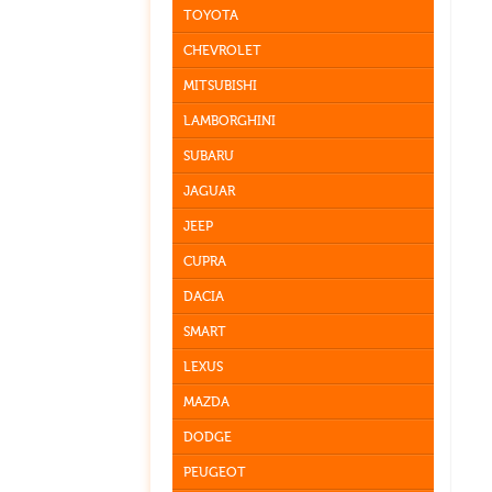
TOYOTA
CHEVROLET
MITSUBISHI
LAMBORGHINI
SUBARU
JAGUAR
JEEP
CUPRA
DACIA
SMART
LEXUS
MAZDA
DODGE
PEUGEOT