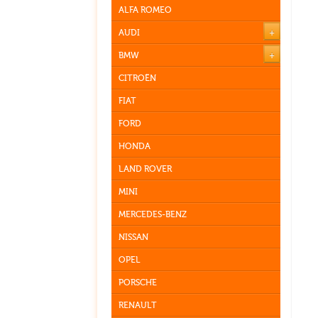
ALFA ROMEO
+
AUDI
+
BMW
CITROËN
FIAT
FORD
HONDA
LAND ROVER
MINI
MERCEDES-BENZ
NISSAN
OPEL
PORSCHE
RENAULT