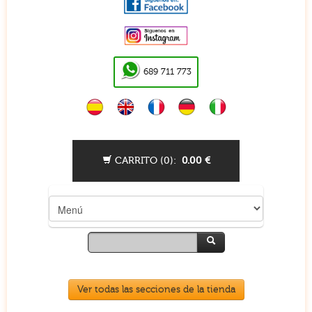
689 711 773
CARRITO (
0
):
0.00
€
Ver todas las secciones de la tienda