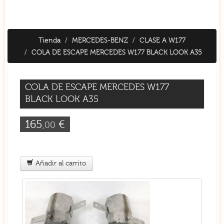
Tienda
MERCEDES-BENZ
CLASE A W177
COLA DE ESCAPE MERCEDES W177 BLACK LOOK A35
COLA DE ESCAPE MERCEDES W177
BLACK LOOK A35
165
€
,00
Añadir al carrito